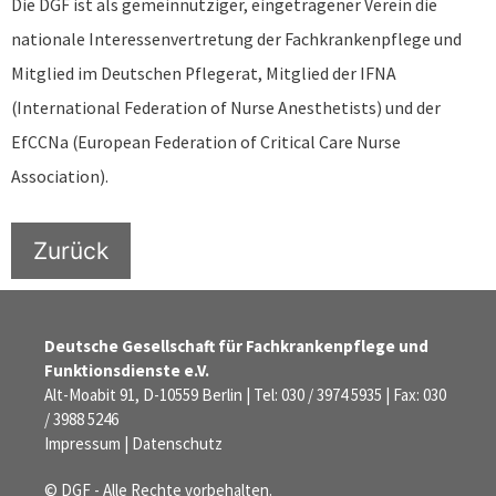
Die DGF ist als gemeinnütziger, eingetragener Verein die
nationale Interessenvertretung der Fachkrankenpflege und
Mitglied im Deutschen Pflegerat, Mitglied der IFNA
(International Federation of Nurse Anesthetists) und der
EfCCNa (European Federation of Critical Care Nurse
Association).
Zurück
Deutsche Gesellschaft für Fachkrankenpflege und
Funktionsdienste e.V.
Alt-Moabit 91, D-10559 Berlin | Tel: 030 / 3974 5935 | Fax: 030
/ 3988 5246
Impressum
|
Datenschutz
© DGF - Alle Rechte vorbehalten.