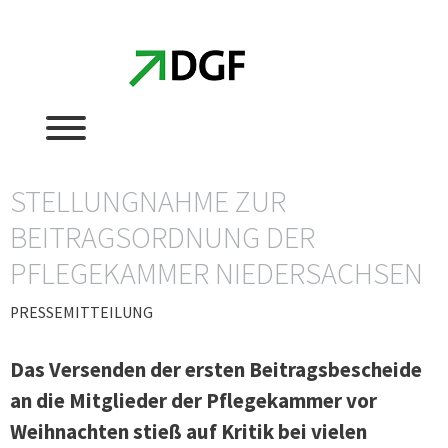
Zum
Zum
Inhalt
Inhalt
springen
springen
STELLUNGNAHME ZUR
BEITRAGSORDNUNG DER
PFLEGEKAMMER NIEDERSACHSEN
PRESSEMITTEILUNG
Das Versenden der ersten Beitragsbescheide
an die Mitglieder der Pflegekammer vor
Weihnachten stieß auf Kritik bei vielen