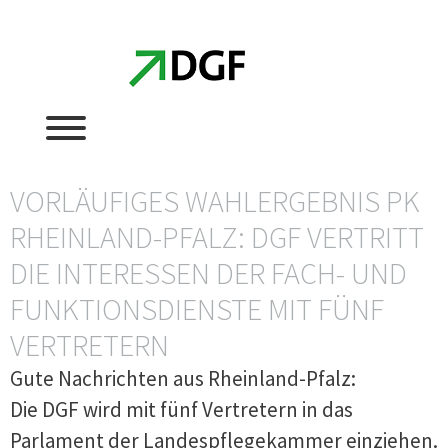
Zum
Zum
Inhalt
Inhalt
springen
springen
VORLÄUFIGES WAHLERGEBNIS PK
RHEINLAND-PFALZ: DGF VERTRITT
DIE INTERESSEN DER FACH- UND
FUNKTIONSDIENSTE MIT FÜNF
VERTRETERN
Gute Nachrichten aus Rheinland-Pfalz:
Die DGF wird mit fünf Vertretern in das
Parlament der Landespflegekammer einziehen.