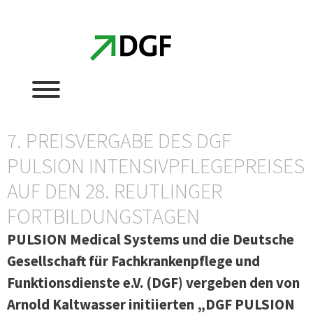
Zum
Zum
Inhalt
Inhalt
springen
springen
7. PREISVERGABE DES DGF
PULSION INTENSIVPFLEGEPREISES
AUF DEN 28. REUTLINGER
FORTBILDUNGSTAGEN
PULSION Medical Systems und die Deutsche
Gesellschaft für Fachkrankenpflege und
Funktionsdienste e.V. (DGF) vergeben den von
Arnold Kaltwasser initiierten „DGF PULSION