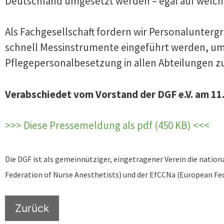
Deutschland umgesetzt werden – egal auf welche
Als Fachgesellschaft fordern wir Personalunterg
schnell Messinstrumente eingeführt werden, um 
Pflegepersonalbesetzung in allen Abteilungen z
Verabschiedet vom Vorstand der DGF e.V. am 11
>>> Diese Pressemeldung als pdf (450 KB) <<<
Die DGF ist als gemeinnütziger, eingetragener Verein die natio
Federation of Nurse Anesthetists) und der EfCCNa (European Fede
Zurück