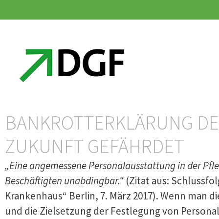
Zum
Zum
Inhalt
Inhalt
springen
springen
BANKROTTERKLÄRUNG DER 
ZUKUNFT GEFÄHRDET
„Eine angemessene Personalausstattung in der Pfleg
Beschäftigten unabdingbar.“
(Zitat aus: Schlussf
Krankenhaus“ Berlin, 7. März 2017). Wenn man 
und die Zielsetzung der Festlegung von Personal