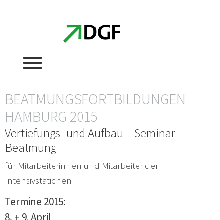
Zum
Zum
Inhalt
Inhalt
springen
springen
BEATMUNGSFORTBILDUNGEN
HAMBURG 2015
Vertiefungs- und Aufbau – Seminar
Beatmung
für Mitarbeiterinnen und Mitarbeiter der
Intensivstationen
Termine 2015:
8. + 9. April