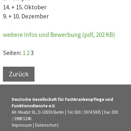
14. + 15. Oktober
9. + 10. Dezember
weitere Infos und Bewerbung (pdf, 202 KB)
Seiten:
1
2
3
Zurück
Deutsche Gesellschaft für Fachkrankenpflege und
Funktionsdienste e.V.
Alt-Moabit 91, D-10559 Berlin | Tel: 030 / 3974 5935 | Fax: 030
/ 3988 5246
Impressum
|
Datenschutz