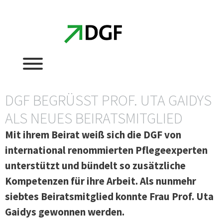
Zum
Zum
Inhalt
Inhalt
springen
springen
DGF BEGRÜSST PROF. UTA GAIDYS A
LS NEUES BEIRATSMITGLIED
Mit ihrem Beirat weiß sich die DGF von
international renommierten Pflegeexperten
unterstützt und bündelt so zusätzliche
Kompetenzen für ihre Arbeit. Als nunmehr
siebtes Beiratsmitglied konnte Frau Prof. Uta
Gaidys gewonnen werden.