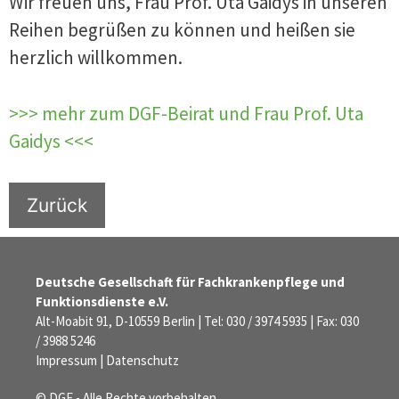
Wir freuen uns, Frau Prof. Uta Gaidys in unseren
Reihen begrüßen zu können und heißen sie
herzlich willkommen.
>>> mehr zum DGF-Beirat und Frau Prof. Uta
Gaidys <<<
Zurück
Deutsche Gesellschaft für Fachkrankenpflege und
Funktionsdienste e.V.
Alt-Moabit 91, D-10559 Berlin | Tel: 030 / 3974 5935 | Fax: 030
/ 3988 5246
Impressum
|
Datenschutz
© DGF - Alle Rechte vorbehalten.