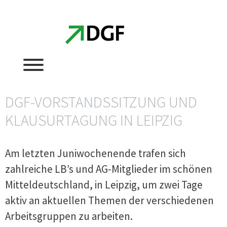
Zum
Zum
Inhalt
Inhalt
springen
springen
DGF-VORSTANDSSITZUNG UND
KLAUSURTAGUNG IN LEIPZIG
Am letzten Juniwochenende trafen sich
zahlreiche LB’s und AG-Mitglieder im schönen
Mitteldeutschland, in Leipzig, um zwei Tage
aktiv an aktuellen Themen der verschiedenen
Arbeitsgruppen zu arbeiten.