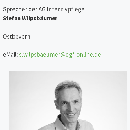
Deutschland.endg%C3%BCltig.pdf
Sprecher der AG Intensivpflege
Stefan Wilpsbäumer
Ostbevern
eMail:
s.wilpsbaeumer@dgf-online.de