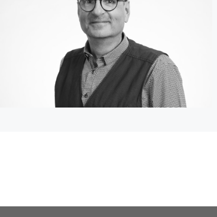
“- Bezugspersonen jederzeit willkommen. Wir
esen Ehrentitel tragen. Am 28.3.2025 kam eine
rsten Mal zertifiziert.