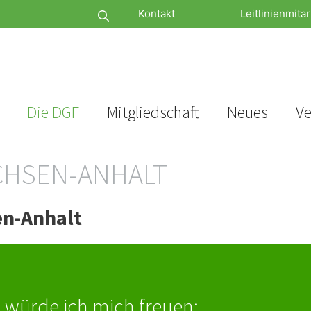
Kontakt
Leitlinienmitar
Die DGF
Mitgliedschaft
Neues
Ve
CHSEN-ANHALT
n-Anhalt
 würde ich mich freuen: