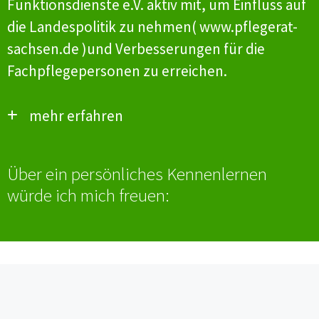
Funktionsdienste e.V. aktiv mit, um Einfluss auf
die Landespolitik zu nehmen(
www.pflegerat-
sachsen.de
)und Verbesserungen für die
Fachpflegepersonen zu erreichen.
mehr erfahren
Über ein persönliches Kennenlernen
Ausgewählte
würde ich mich freuen:
Weiterbildungsmöglichkeiten in
Sachsen:
Intensivpflege und Anästhesie
Onkologie
Notfallpflege