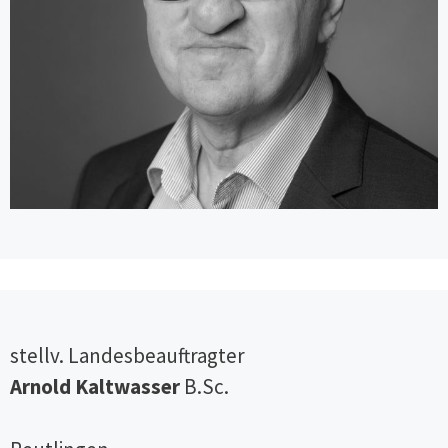
Schwerpunkt Intensive Care
Practitioner und Masterstudium an
der TU Kaiserslautern mit dem
Schwerpunkt Erwachsenenbildung.
Mitglied der Arbeitsgruppe
Qualitätssicherung in der
Intensivmedizin der
Landesärztekammer Baden
Württemberg und Mitglied des
Nationalen Steuerungsgremiums
Peer Review in der Intensivmedizin
stellv. Landesbeauftragter
der DIVI, Mitherausgeber der
Arnold Kaltwasser
B.Sc.
Zeitschrift DIVI und
stellvertretender Sprecher der