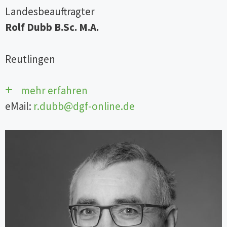
Landesbeauftragter
Rolf Dubb
B.Sc. M.A.
Reutlingen
mehr erfahren
eMail:
r.dubb@dgf-online.de
Fachbereichsleitung Weiterbildung
und Leiter des Simulationszentrums
an der Akademie der Kreiskliniken
Reutlingen GmbH.
Fachweiterbildung Intensiv und
Anästhesie, Studium Allied Health
and Health Management mit dem