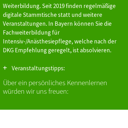
Weiterbildung. Seit 2019 finden regelmäßige
digitale Stammtische statt und weitere
Veranstaltungen. In Bayern können Sie die
Fachweiterbildung für
Intensiv-/Anästhesiepflege, welche nach der
DKG Empfehlung geregelt, ist absolvieren.
Veranstaltungstipps:
Über ein persönliches Kennenlernen
08. 04.2025
Bayreuther
würden wir uns freuen:
Intensivsymposium 7.0 –
Hier
gibt es
weitere Informationen
17.09.2025
2. Bayerischen