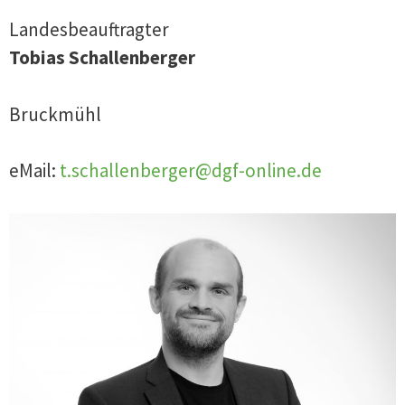
Intensivpflegetag in der Stadthallte
Landesbeauftragter
Deggendorf –
Hier
gibt es weitere
Tobias Schallenberger
Informationen
Bruckmühl
eMail:
t.schallenberger@dgf-online.de