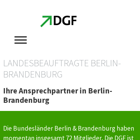
Zum
Zum
Inhalt
Inhalt
springen
springen
LANDESBEAUFTRAGTE BERLIN-
BRANDENBURG
Ihre Ansprechpartner in Berlin-
Brandenburg
Die Bundesländer Berlin & Brandenburg haben
momentan insgesamt 72 Mitglieder. Die DGF ist