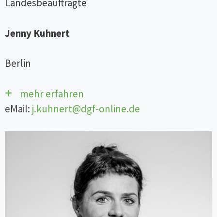
Landesbeauftragte
Jenny Kuhnert
Berlin
mehr erfahren
eMail:
j.kuhnert@dgf-online.de
Mein Name ist Jenny Kuhnert und
ich bin Gesundheits-und
Krankenpflegerin für Anästhesie
und Intensivmedizin aus Berlin. Ich
arbeite in der
Arbeitnehmerüberlassung und
beschäftige mich darüber hinaus viel