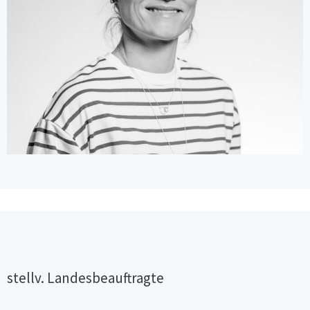
mit berufspolitischen Themen rund
um die Pflegekammern,
Berufsverbände, Gewerkschaften
und Co. Für die DGF bin ich seit Ende
Juni 2023 nun auch als
Landesbeauftragte für Berlin und
Brandenburg aktiv und zudem der
AG Öffentlichkeitsarbeit angehörig.
Hast du Interesse daran mich dabei
zu unterstützen oder dich mit mir
auszutauschen? Dann melde dich
gern per E-Mail bei mir.
stellv. Landesbeauftragte