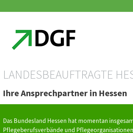
Zum
Zum
Inhalt
Inhalt
springen
springen
LANDESBEAUFTRAGTE HE
Ihre Ansprechpartner in Hessen
Das Bundesland Hessen hat momentan insgesamt 10
Pflegeberufsverbände und Pflegeorganisationen,