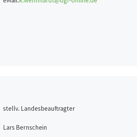
eMail:
k.wehnhardt@dgf-online.de
stellv. Landesbeauftragter
Lars Bernschein