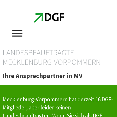
Zum
Zum
Inhalt
Inhalt
springen
springen
LANDESBEAUFTRAGTE
MECKLENBURG-VORPOMMERN
Ihre Ansprechpartner in MV
Mecklenburg-Vorpommern hat derzeit 16 DGF-
Mitglieder, aber leider keinen
Landesbeauftragten. Wenn Sie sich als DGF-