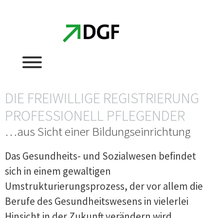
Zum
Zum
Inhalt
Inhalt
springen
springen
DIE FREIWILLIGE REGISTRIERUNG
PROFESSIONELL PFLEGENDER
…aus Sicht einer Bildungseinrichtung
Das Gesundheits- und Sozialwesen befindet
sich in einem gewaltigen
Umstrukturierungsprozess, der vor allem die
Berufe des Gesundheitswesens in vielerlei
Hinsicht in der Zukunft verändern wird.