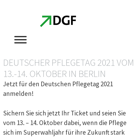
Zum
Zum
Inhalt
Inhalt
springen
springen
DEUTSCHER PFLEGETAG 2021 VOM
13.-14. OKTOBER IN BERLIN
Jetzt für den Deutschen Pflegetag 2021
anmelden!
Sichern Sie sich jetzt Ihr Ticket und seien Sie
vom 13. – 14. Oktober dabei, wenn die Pflege
sich im Superwahljahr für ihre Zukunft stark