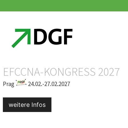
Zum
Zum
Inhalt
Inhalt
springen
springen
EFCCNA-KONGRESS 2027
Prag
24.02.-27.02.2027
weitere Infos