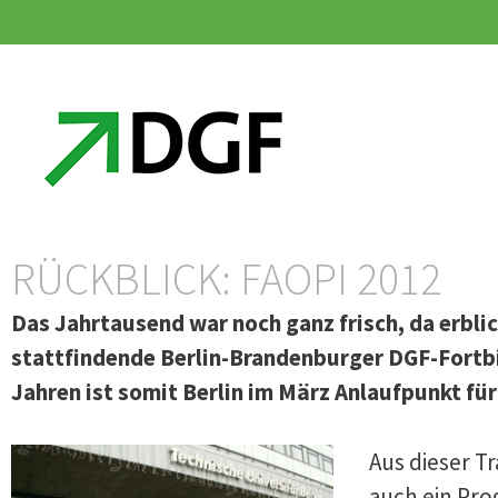
Zum
Zum
Inhalt
Inhalt
springen
springen
RÜCKBLICK: FAOPI 2012
Das Jahrtausend war noch ganz frisch, da erbli
stattfindende Berlin-Brandenburger DGF-Fortbi
Jahren ist somit Berlin im März Anlaufpunkt f
Aus dieser T
auch ein Pro