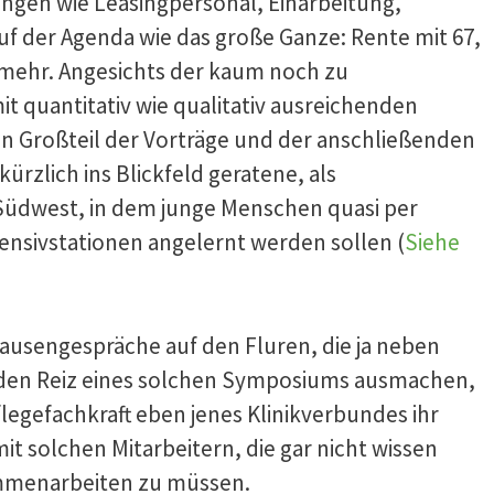
gen wie Leasingpersonal, Einarbeitung,
uf der Agenda wie das große Ganze: Rente mit 67,
 mehr. Angesichts der kaum noch zu
 quantitativ wie qualitativ ausreichenden
en Großteil der Vorträge und der anschließenden
kürzlich ins Blickfeld geratene, als
Südwest, in dem junge Menschen quasi per
tensivstationen angelernt werden sollen (
Siehe
ausengespräche auf den Fluren, die ja neben
 den Reiz eines solchen Symposiums ausmachen,
egefachkraft eben jenes Klinikverbundes ihr
t solchen Mitarbeitern, die gar nicht wissen
ammenarbeiten zu müssen.