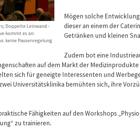
Mögen solche Entwicklung
dieser an einem der Cateri
rs; Doppelte Leinwand -
ive kommt es an:
Getränken und kleinen Sna
s. keine Pausenregelung
Zudem bot eine Industriea
ungenschaften auf dem Markt der Medizinprodukte
hielten sich für geneigte Interessenten und Werbe
wei Universitätsklinika bemühten sich, ihre Vorzü
praktische Fähigkeiten auf den Workshops „Physio
ng“ zu trainieren.