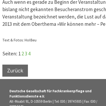
Auch wenn es gerade zu Beginn der Veranstaltun
bislang nicht gekannten Besucheranstrom geschu
Veranstaltung bezeichnet werden, die Lust auf 
2013 mit dem Oberthema »Wir können mehr – Pers
Text & Fotos: HolBeu
Seiten:
1
2
3
4
Zurück
Deutsche Gesellschaft für Fachkrankenpflege und
Funktionsdienste e.V.
Alt-Moabit 91, D-10559 Berlin | Tel: 030 / 3974 5935 | Fax: 030 /