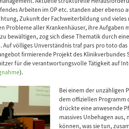
nagement. Aktuelle strukturelle Herausforderun
fendes Arbeiten im OP etc. standen aber ebenso a
chtung, Zukunft der Fachweiterbildung und vieles
 Probleme aller Krankenhäuser, ihre Aufgaben mit
 zu bewältigen, zog sich diese Thematik durch ein
 Auf völliges Unverständnis traf pars pro toto das 
ngebot firmierende Projekt des Klinikverbundes 
itzer für die verantwortungsvolle Tätigkeit auf In
ngnahme
).
Bei einem der unzähligen P
dem offiziellen Programm
drückte eine anwesende Pfl
massives Unbehagen aus, mi
können, was sie tun, zus