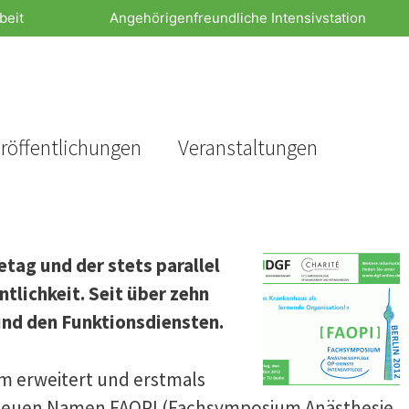
beit
Angehörigenfreundliche Intensivstation
röffentlichungen
Veranstaltungen
tag und der stets parallel
tlichkeit. Seit über zehn
und den Funktionsdiensten.
um erweitert und erstmals
m neuen Namen FAOPI (Fachsymposium Anästhesie