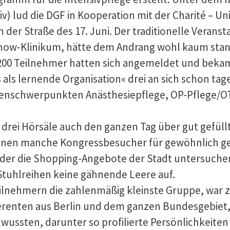
iv) lud die DGF in Kooperation mit der Charité – Un
n der Straße des 17. Juni. Der traditionelle Veran
how-Klinikum, hätte dem Andrang wohl kaum stan
200 Teilnehmer hatten sich angemeldet und bekam
als lernende Organisation« drei an sich schon ta
enschwerpunkten Anästhesiepflege, OP-Pflege/OT
 drei Hörsäle auch den ganzen Tag über gut gefüllt
denen manche Kongressbesucher für gewöhnlich g
oder die Shopping-Angebote der Stadt untersuche
tuhlreihen keine gähnende Leere auf.
Teilnehmern die zahlenmäßig kleinste Gruppe, war z
eferenten aus Berlin und dem ganzen Bundesgebiet, 
wussten, darunter so profilierte Persönlichkeiten 