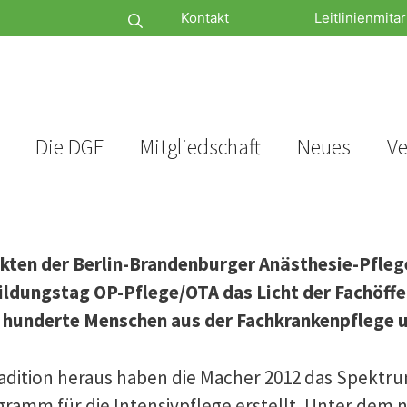
Kontakt
Leitlinienmitar
Die DGF
Mitgliedschaft
Neues
Ve
ckten der Berlin-Brandenburger Anästhesie-Pflege
ldungstag OP-Pflege/OTA das Licht der Fachöffen
ür hunderte Menschen aus der Fachkrankenpflege 
radition heraus haben die Macher 2012 das Spektr
gramm für die Intensivpflege erstellt. Unter de