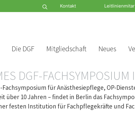
Kontakt
Leitlinienmitar
Die DGF
Mitgliedschaft
Neues
Ve
MES DGF-FACHSYMPOSIUM I
Fachsymposium für Anästhesiepflege, OP-Dienste u
t über 10 Jahren – findet in Berlin das Fachsympo
ner festen Institution für Fachpflegekräfte und F