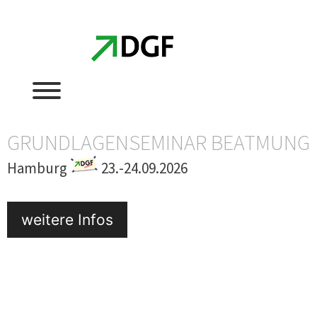
Zum
Zum
Inhalt
Inhalt
springen
springen
GRUNDLAGENSEMINAR BEATMUNG
Hamburg
23.-24.09.2026
weitere Infos