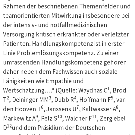
Rahmen der beschriebenen Themenfelder und
teamorientierten Mitwirkung insbesondere bei
der intensiv- und notfallmedizinischen
Versorgung kritisch erkrankter oder verletzter
Patienten. Handlungskompetenz ist in erster
Linie Problemlösungskompetenz. Zu einer
umfassenden Handlungskompetenz gehören
daher neben dem Fachwissen auch soziale
Fähigkeiten wie Empathie und
1
Wertschätzung….“ (Quelle: Waydhas C
, Brod
2
3
4
5
T
, Deininger MM
, Dubb R
, Hoffmann F
, van
6
7
8
den Hooven T
, Janssens U
, Kaltwasser A
,
9
10
11
Markewitz A
, Pelz S
, Walcher F
, Zergiebel
12
D
und dem Präsidium der Deutschen