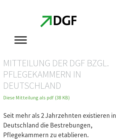
Zum
Zum
Inhalt
Inhalt
springen
springen
MITTEILUNG DER DGF BZGL.
PFLEGEKAMMERN IN
DEUTSCHLAND
Diese Mitteilung als pdf (38 KB)
Seit mehr als 2 Jahrzehnten existieren in
Deutschland die Bestrebungen,
Pflegekammern zu etablieren.