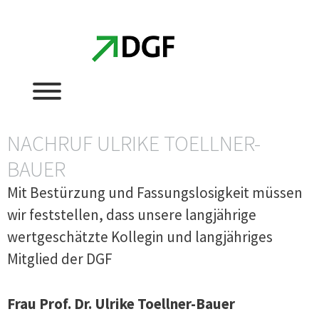
Zum
Zum
Inhalt
Inhalt
springen
springen
NACHRUF ULRIKE TOELLNER-
BAUER
Mit Bestürzung und Fassungslosigkeit müssen
wir feststellen, dass unsere langjährige
wertgeschätzte Kollegin und langjähriges
Mitglied der DGF
Frau Prof. Dr. Ulrike Toellner-Bauer