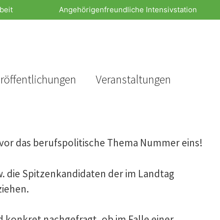
beit
Angehörigenfreundliche Intensivstation
röffentlichungen
Veranstaltungen
e vor das berufspolitische Thema Nummer eins!
w. die Spitzenkandidaten der im Landtag
ziehen.
 konkret nachgefragt, ob im Falle einer