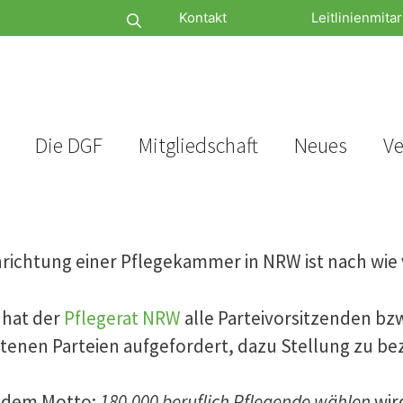
Kontakt
Leitlinienmitar
Die DGF
Mitgliedschaft
Neues
Ve
nrichtung einer Pflegekammer in NRW ist nach wi
 hat der
Pflegerat NRW
alle Parteivorsitzenden bz
tenen Parteien aufgefordert, dazu Stellung zu be
 dem Motto:
180.000 beruflich Pflegende wählen
wird