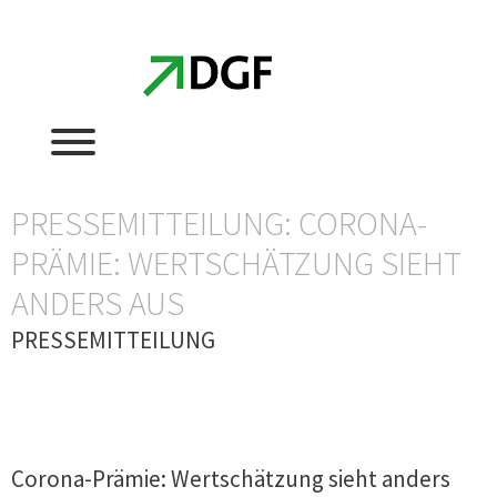
Zum
Zum
Inhalt
Inhalt
springen
springen
PRESSEMITTEILUNG: CORONA-
PRÄMIE: WERTSCHÄTZUNG SIEHT
ANDERS AUS
PRESSEMITTEILUNG
Corona-Prämie: Wertschätzung sieht anders