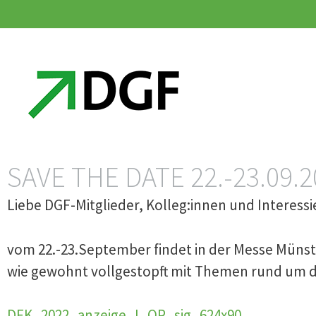
Zum
Zum
Inhalt
Inhalt
springen
springen
SAVE THE DATE 22.-23.0
Liebe DGF-Mitglieder, Kolleg:innen und Interessi
vom 22.-23.September findet in der Messe Münst
wie gewohnt vollgestopft mit Themen rund um d
DFK_2022_anzeige_I_OP_sig_624x90