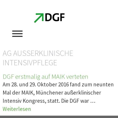
Zum
Zum
Inhalt
Inhalt
springen
springen
AG AUSSERKLINISCHE I
NTENSIVPFLEGE
DGF erstmalig auf MAIK verteten
Am 28. und 29. Oktober 2016 fand zum neunten
Mal der MAIK, Münchener außerklinischer
Intensiv Kongress, statt. Die DGF war …
Weiterlesen