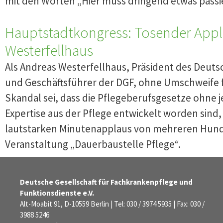
mit den Worten „Hier muss dringend etwas passi
Hauptstadtkongress: Tosender Appl
Westerfellhaus
Als Andreas Westerfellhaus, Präsident des Deuts
und Geschäftsführer der DGF, ohne Umschweife f
Skandal sei, dass die Pflegeberufsgesetze ohne j
Expertise aus der Pflege entwickelt worden sind
lautstarken Minutenapplaus von mehreren Hund
Veranstaltung „Dauerbaustelle Pflege“.
Deutsche Gesellschaft für Fachkrankenpflege und
Funktionsdienste e.V.
Alt-Moabit 91, D-10559 Berlin | Tel: 030 / 3974 5935 | Fax: 030 /
3988 5246