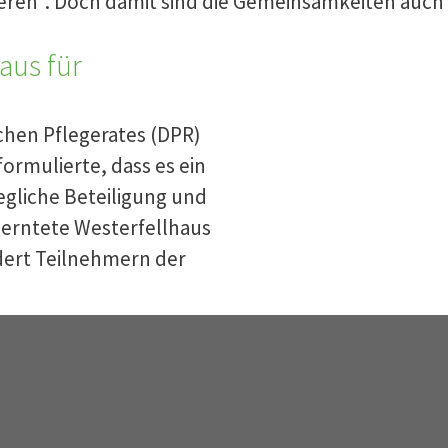
eren“. Doch damit sind die Gemeinsamkeiten auch 
aus für
chen Pflegerates (DPR)
ormulierte, dass es ein
egliche Beteiligung und
, erntete Westerfellhaus
ert Teilnehmern der