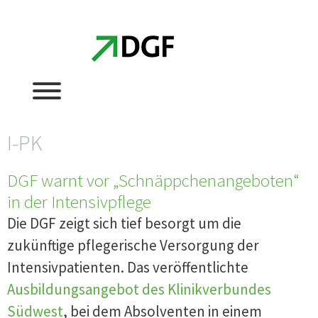
Zum
Zum
Inhalt
Inhalt
springen
springen
I-PK
DGF warnt vor „Schnäppchenangeboten“
in der Intensivpflege
Die DGF zeigt sich tief besorgt um die
zukünftige pflegerische Versorgung der
Intensivpatienten. Das veröffentlichte
Ausbildungsangebot des Klinikverbundes
Südwest
, bei dem Absolventen in einem