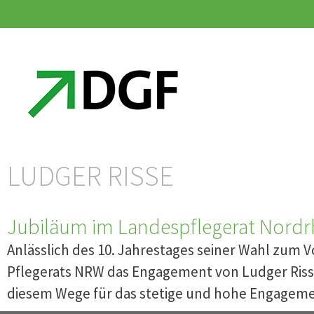
Zum
Zum
Inhalt
Inhalt
springen
springen
LUDGER RISSE
Jubiläum im Landespflegerat Nordr
Anlässlich des 10. Jahrestages seiner Wahl zum 
Pflegerats NRW das Engagement von Ludger Risse 
diesem Wege für das stetige und hohe Engageme