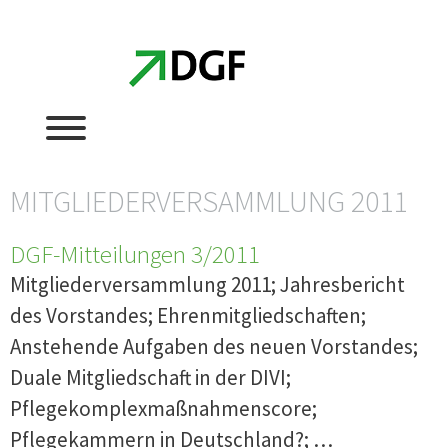
Zum
Zum
Inhalt
Inhalt
springen
springen
MITGLIEDERVERSAMMLUNG 2011
DGF-Mitteilungen 3/2011
Mitgliederversammlung 2011; Jahresbericht
des Vorstandes; Ehrenmitgliedschaften;
Anstehende Aufgaben des neuen Vorstandes;
Duale Mitgliedschaft in der DIVI;
Pflegekomplexmaßnahmenscore;
Pflegekammern in Deutschland?; …