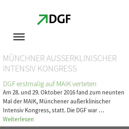
Zum
Zum
Inhalt
Inhalt
springen
springen
MÜNCHNER AUSSERKLINISCHER I
NTENSIV KONGRESS
DGF erstmalig auf MAIK verteten
Am 28. und 29. Oktober 2016 fand zum neunten
Mal der MAIK, Münchener außerklinischer
Intensiv Kongress, statt. Die DGF war …
Weiterlesen