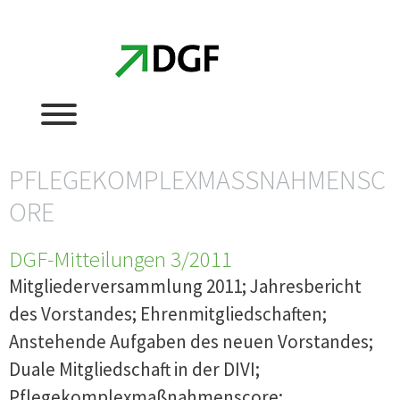
Zum
Zum
Inhalt
Inhalt
springen
springen
PFLEGEKOMPLEXMASSNAHMENSCO
RE
DGF-Mitteilungen 3/2011
Mitgliederversammlung 2011; Jahresbericht
des Vorstandes; Ehrenmitgliedschaften;
Anstehende Aufgaben des neuen Vorstandes;
Duale Mitgliedschaft in der DIVI;
Pflegekomplexmaßnahmenscore;