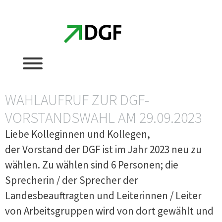
Zum
Zum
Inhalt
Inhalt
springen
springen
WAHLAUFRUF ZUR DGF-
VORSTANDSWAHL AM 29.09.2023
Liebe Kolleginnen und Kollegen,
der Vorstand der DGF ist im Jahr 2023 neu zu
wählen. Zu wählen sind 6 Personen; die
Sprecherin / der Sprecher der
Landesbeauftragten und Leiterinnen / Leiter
von Arbeitsgruppen wird von dort gewählt und