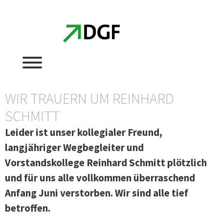
Zum
Zum
Inhalt
Inhalt
springen
springen
WIR TRAUERN UM REINHARD
SCHMITT
Leider ist unser kollegialer Freund,
langjähriger Wegbegleiter und
Vorstandskollege Reinhard Schmitt plötzlich
und für uns alle vollkommen überraschend
Anfang Juni verstorben. Wir sind alle tief
betroffen.