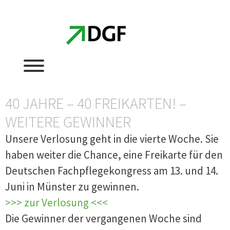
Zum
Zum
Inhalt
Inhalt
springen
springen
40 JAHRE – 40 FREIKARTEN! –
WEITERE GEWINNER
Unsere Verlosung geht in die vierte Woche. Sie
haben weiter die Chance, eine Freikarte für den
Deutschen Fachpflegekongress am 13. und 14.
Juni in Münster zu gewinnen.
>>> zur Verlosung <<<
Die Gewinner der vergangenen Woche sind