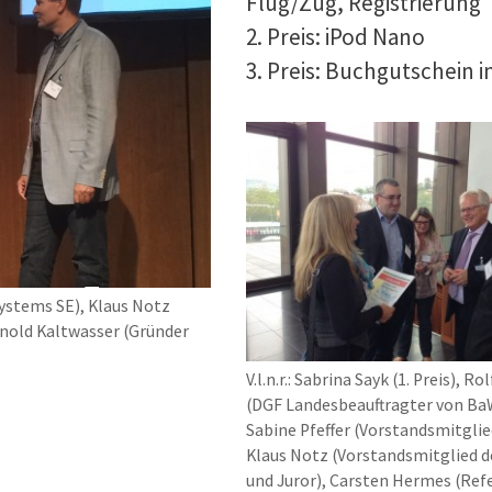
Flug/Zug, Registrierung
2. Preis: iPod Nano
3. Preis: Buchgutschein i
 Systems SE), Klaus Notz
Arnold Kaltwasser (Gründer
V.l.n.r.: Sabrina Sayk (1. Preis), R
(DGF Landesbeauftragter von Ba
Sabine Pfeffer (Vorstandsmitglie
Klaus Notz (Vorstandsmitglied d
und Juror), Carsten Hermes (Ref