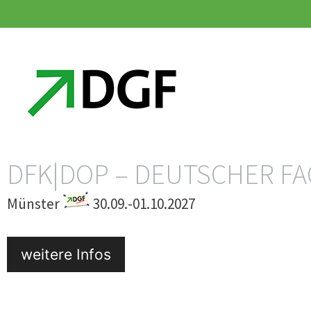
Zum
Zum
Inhalt
Inhalt
springen
springen
DFK|DOP – DEUTSCHER F
Münster
30.09.-01.10.2027
weitere Infos