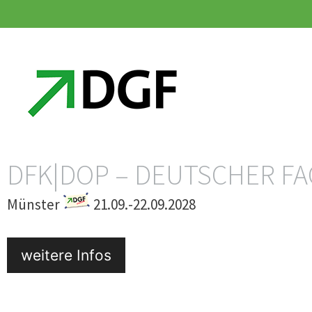
Zum
Zum
Inhalt
Inhalt
springen
springen
DFK|DOP – DEUTSCHER F
Münster
21.09.-22.09.2028
weitere Infos