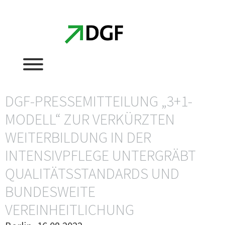
Zum
Zum
Inhalt
Inhalt
springen
springen
DGF-PRESSEMITTEILUNG „3+1-
MODELL“ ZUR VERKÜRZTEN
WEITERBILDUNG IN DER
INTENSIVPFLEGE UNTERGRÄBT
QUALITÄTSSTANDARDS UND
BUNDESWEITE
VEREINHEITLICHUNG