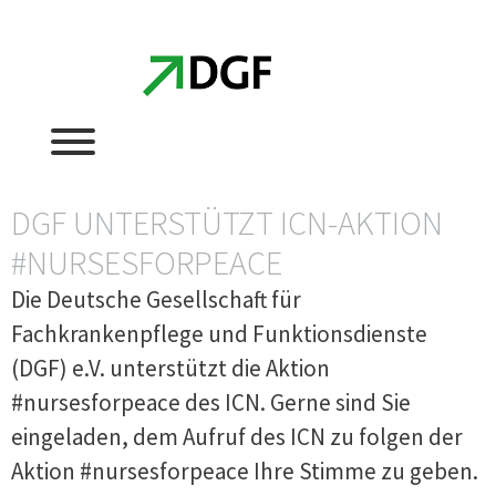
Zum
Zum
Inhalt
Inhalt
springen
springen
DGF UNTERSTÜTZT ICN-AKTION
#NURSESFORPEACE
Die Deutsche Gesellschaft für
Fachkrankenpflege und Funktionsdienste
(DGF) e.V. unterstützt die Aktion
#nursesforpeace des ICN. Gerne sind Sie
eingeladen, dem Aufruf des ICN zu folgen der
Aktion #nursesforpeace Ihre Stimme zu geben.