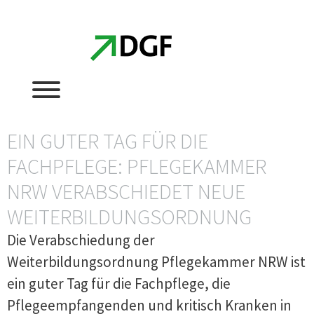
Zum
Zum
Inhalt
Inhalt
springen
springen
EIN GUTER TAG FÜR DIE
FACHPFLEGE: PFLEGEKAMMER
NRW VERABSCHIEDET NEUE
WEITERBILDUNGSORDNUNG
Die Verabschiedung der
Weiterbildungsordnung Pflegekammer NRW ist
ein guter Tag für die Fachpflege, die
Pflegeempfangenden und kritisch Kranken in