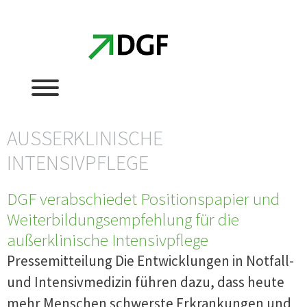
Zum
Zum
Inhalt
Inhalt
springen
springen
AUSSERKLINISCHE I
NTENSIVPFLEGE
DGF verabschiedet Positionspapier und
Weiterbildungsempfehlung für die
außerklinische Intensivpflege
Pressemitteilung Die Entwicklungen in Notfall-
und Intensivmedizin führen dazu, dass heute
mehr Menschen schwerste Erkrankungen und