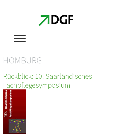
Zum
Zum
Inhalt
Inhalt
springen
springen
HOMBURG
Rückblick: 10. Saarländisches
Fachpflegesymposium