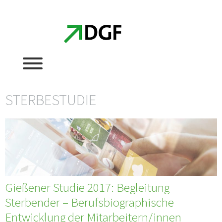
Zum
Zum
Inhalt
Inhalt
springen
springen
STERBESTUDIE
Gießener Studie 2017: Begleitung
Sterbender – Berufsbiographische
Entwicklung der Mitarbeitern/innen